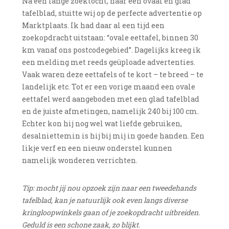
Na een lange zoektocht, naar een ovaal en glad
tafelblad, stuitte wij op de perfecte advertentie op
Marktplaats. Ik had daar al een tijd een
zoekopdracht uitstaan: “ovale eettafel, binnen 30
km vanaf ons postcodegebied”. Dagelijks kreeg ik
een melding met reeds geüploade advertenties.
Vaak waren deze eettafels of te kort – te breed – te
landelijk etc. Tot er een vorige maand een ovale
eettafel werd aangeboden met een glad tafelblad
en de juiste afmetingen, namelijk 240 bij 100 cm.
Echter kon hij nog wel wat liefde gebruiken,
desalniettemin is hij bij mij in goede handen. Een
likje verf en een nieuw onderstel kunnen
namelijk wonderen verrichten.
Tip: mocht jij nou opzoek zijn naar een tweedehands
tafelblad, kan je natuurlijk ook even langs diverse
kringloopwinkels gaan of je zoekopdracht uitbreiden.
Geduld is een schone zaak, zo blijkt.